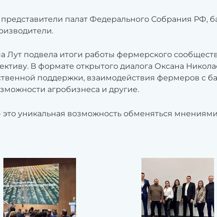
редставители палат Федерального Собрания РФ, бан
оизводители.
а Лут подвела итоги работы фермерского сообщества
ктиву. В формате открытого диалога Оксана Никола
ственной поддержки, взаимодействия фермеров с б
зможности агробизнеса и другие.
- это уникальная возможность обменяться мнениями